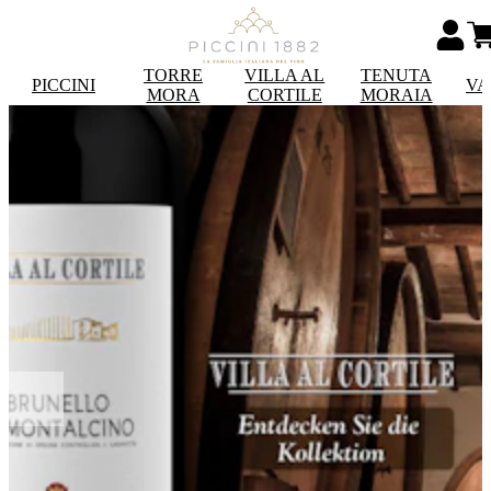
TORRE
VILLA AL
TENUTA
PICCINI
VA
MORA
CORTILE
MORAIA